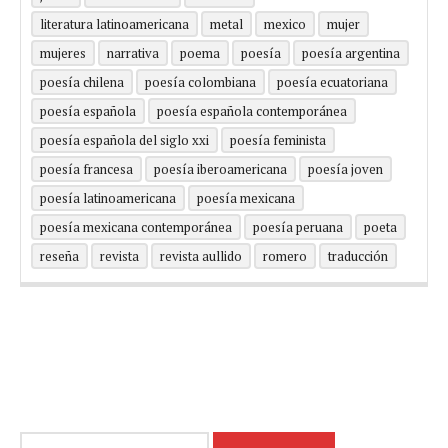
literatura latinoamericana
metal
mexico
mujer
mujeres
narrativa
poema
poesía
poesía argentina
poesía chilena
poesía colombiana
poesía ecuatoriana
poesía española
poesía española contemporánea
poesía española del siglo xxi
poesía feminista
poesía francesa
poesía iberoamericana
poesía joven
poesía latinoamericana
poesía mexicana
poesía mexicana contemporánea
poesía peruana
poeta
reseña
revista
revista aullido
romero
traducción
Buscar: