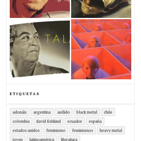
ETIQUETAS
adonáis
argentina
aullido
black metal
chile
colombia
david fishkind
ecuador
españa
estados unidos
feminismo
feminismos
heavy metal
joven
latinoamérica
literatura