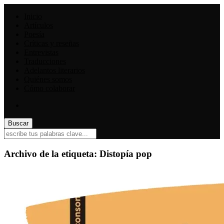
Inicio
Artículos
Poesía
Críticas y reseñas
Entrevistas
Traducciones
Adelantos literarios
Quiénes somos
Cómo colaborar
Archivo de la etiqueta:
Distopía pop