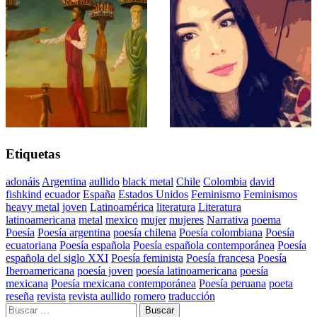
Etiquetas
adonáis
Argentina
aullido
black metal
Chile
Colombia
david
fishkind
ecuador
España
Estados Unidos
Feminismo
Feminismos
heavy metal
joven
Latinoamérica
literatura
Literatura
latinoamericana
metal
mexico
mujer
mujeres
Narrativa
poema
Poesía
Poesía argentina
poesía chilena
Poesía colombiana
Poesía
ecuatoriana
Poesía española
Poesía española contemporánea
Poesía
española del siglo XXI
Poesía feminista
Poesía francesa
Poesía
Iberoamericana
poesía joven
poesía latinoamericana
poesía
mexicana
Poesía mexicana contemporánea
Poesía peruana
poeta
reseña
revista
revista aullido
romero
traducción
Buscar: