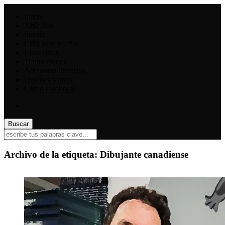
Inicio
Artículos
Poesía
Críticas y reseñas
Entrevistas
Traducciones
Adelantos literarios
Quiénes somos
Cómo colaborar
Archivo de la etiqueta:
Dibujante canadiense