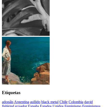
Etiquetas
adonáis
Argentina
aullido
black metal
Chile
Colombia
david
fishkind
ecuador
España
Estados Unidos
Feminismo
Feminismos