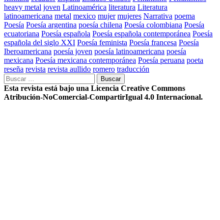
heavy metal
joven
Latinoamérica
literatura
Literatura
latinoamericana
metal
mexico
mujer
mujeres
Narrativa
poema
Poesía
Poesía argentina
poesía chilena
Poesía colombiana
Poesía
ecuatoriana
Poesía española
Poesía española contemporánea
Poesía
española del siglo XXI
Poesía feminista
Poesía francesa
Poesía
Iberoamericana
poesía joven
poesía latinoamericana
poesía
mexicana
Poesía mexicana contemporánea
Poesía peruana
poeta
reseña
revista
revista aullido
romero
traducción
Buscar:
Esta revista está bajo una Licencia Creative Commons
Atribución-NoComercial-CompartirIgual 4.0 Internacional.