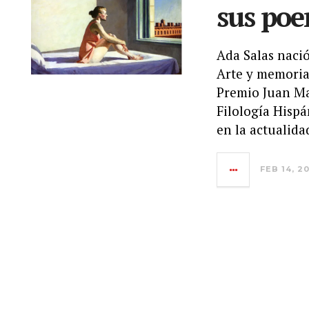
sus po
Ada Salas nació
Arte y memoria 
Premio Juan Ma
Filología Hispá
en la actualida
FEB 14, 2