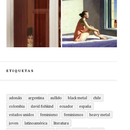
ETIQUETAS
adonáis
argentina
aullido
black metal
chile
colombia
david fishkind
ecuador
españa
estados unidos
feminismo
feminismos
heavy metal
joven
latinoamérica
literatura