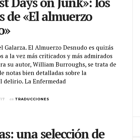
st Days on Junk»: los
s de «El almuerzo
o»
el Galarza. El Almuerzo Desnudo es quizás
os a la vez más criticados y más admirados
ara su autor, William Burroughs, se trata de
e notas bien detalladas sobre la
l delirio. La Enfermedad
017
en
TRADUCCIONES
as: una selección de