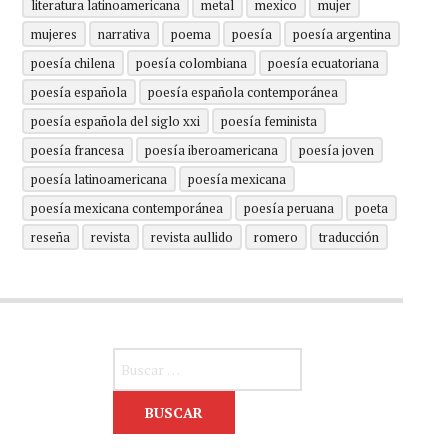
literatura latinoamericana
metal
mexico
mujer
mujeres
narrativa
poema
poesía
poesía argentina
poesía chilena
poesía colombiana
poesía ecuatoriana
poesía española
poesía española contemporánea
poesía española del siglo xxi
poesía feminista
poesía francesa
poesía iberoamericana
poesía joven
poesía latinoamericana
poesía mexicana
poesía mexicana contemporánea
poesía peruana
poeta
reseña
revista
revista aullido
romero
traducción
Buscar: