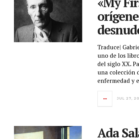
«My Fir
orígene
desnud
Traduce| Gabri
uno de los libr
del siglo XX. P
una colección d
enfermedad y e
JUL 27, 2
Ada Sal