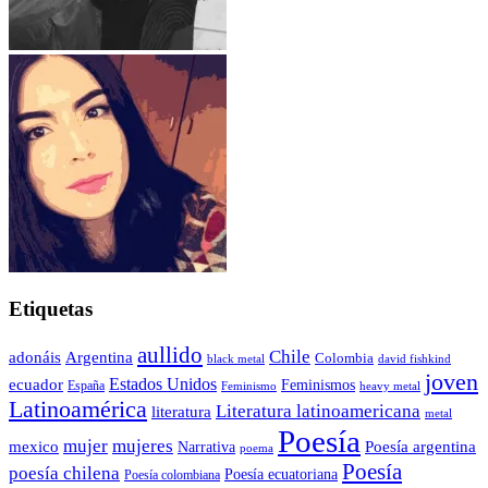
Etiquetas
aullido
Chile
adonáis
Argentina
Colombia
black metal
david fishkind
joven
Estados Unidos
ecuador
Feminismos
España
Feminismo
heavy metal
Latinoamérica
Literatura latinoamericana
literatura
metal
Poesía
mujer
mujeres
mexico
Poesía argentina
Narrativa
poema
Poesía
poesía chilena
Poesía ecuatoriana
Poesía colombiana