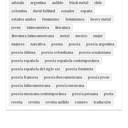
adonáis
argentina
aullido
black metal
chile
colombia
david fishkind
ecuador
españa
estados unidos
feminismo
feminismos
heavy metal
joven
latinoamérica
literatura
literatura latinoamericana
metal
mexico
mujer
mujeres
narrativa
poema
poesía
poesía argentina
poesía chilena
poesía colombiana
poesía ecuatoriana
poesía española
poesía española contemporánea
poesía española del siglo xxi
poesía feminista
poesía francesa
poesía iberoamericana
poesía joven
poesía latinoamericana
poesía mexicana
poesía mexicana contemporánea
poesía peruana
poeta
reseña
revista
revista aullido
romero
traducción