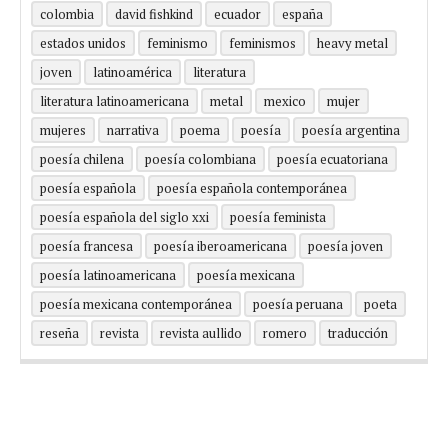
colombia
david fishkind
ecuador
españa
estados unidos
feminismo
feminismos
heavy metal
joven
latinoamérica
literatura
literatura latinoamericana
metal
mexico
mujer
mujeres
narrativa
poema
poesía
poesía argentina
poesía chilena
poesía colombiana
poesía ecuatoriana
poesía española
poesía española contemporánea
poesía española del siglo xxi
poesía feminista
poesía francesa
poesía iberoamericana
poesía joven
poesía latinoamericana
poesía mexicana
poesía mexicana contemporánea
poesía peruana
poeta
reseña
revista
revista aullido
romero
traducción