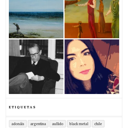
ETIQUETAS
adonáis
argentina
aullido
black metal
chile