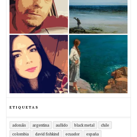
ETIQUETAS
adonáis
argentina
aullido
black metal
chile
colombia
david fishkind
ecuador
españa