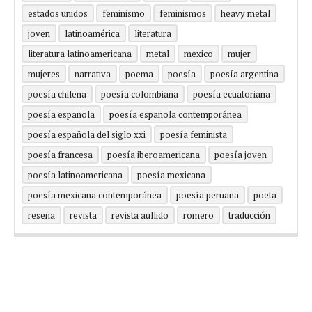
estados unidos
feminismo
feminismos
heavy metal
joven
latinoamérica
literatura
literatura latinoamericana
metal
mexico
mujer
mujeres
narrativa
poema
poesía
poesía argentina
poesía chilena
poesía colombiana
poesía ecuatoriana
poesía española
poesía española contemporánea
poesía española del siglo xxi
poesía feminista
poesía francesa
poesía iberoamericana
poesía joven
poesía latinoamericana
poesía mexicana
poesía mexicana contemporánea
poesía peruana
poeta
reseña
revista
revista aullido
romero
traducción