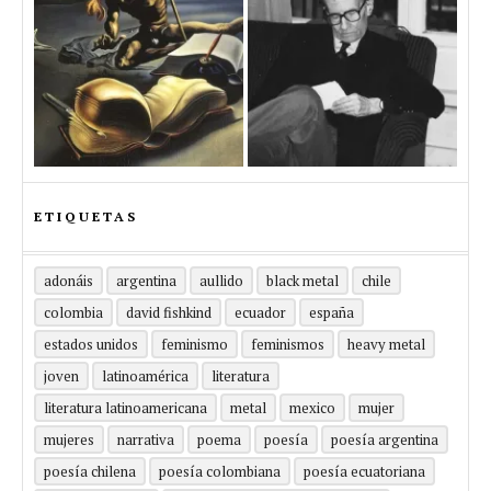
ETIQUETAS
adonáis
argentina
aullido
black metal
chile
colombia
david fishkind
ecuador
españa
estados unidos
feminismo
feminismos
heavy metal
joven
latinoamérica
literatura
literatura latinoamericana
metal
mexico
mujer
mujeres
narrativa
poema
poesía
poesía argentina
poesía chilena
poesía colombiana
poesía ecuatoriana