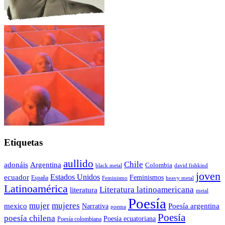
Etiquetas
aullido
Chile
adonáis
Argentina
Colombia
black metal
david fishkind
joven
Estados Unidos
ecuador
Feminismos
España
Feminismo
heavy metal
Latinoamérica
Literatura latinoamericana
literatura
metal
Poesía
mujer
mujeres
mexico
Poesía argentina
Narrativa
poema
Poesía
poesía chilena
Poesía ecuatoriana
Poesía colombiana