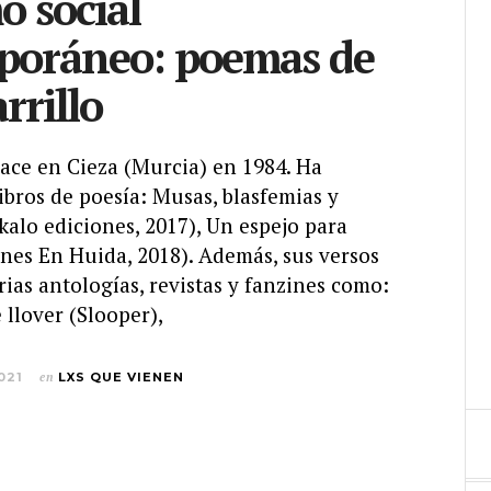
o social
poráneo: poemas de
rrillo
nace en Cieza (Murcia) en 1984. Ha
ibros de poesía: Musas, blasfemias y
kalo ediciones, 2017), Un espejo para
nes En Huida, 2018). Además, sus versos
ias antologías, revistas y fanzines como:
llover (Slooper),
021
en
LXS QUE VIENEN