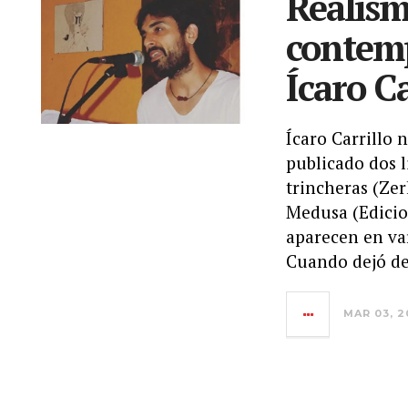
Realism
contem
Ícaro Ca
Ícaro Carrillo 
publicado dos l
trincheras (Zer
Medusa (Edicio
aparecen en var
Cuando dejó de 
MAR 03, 2