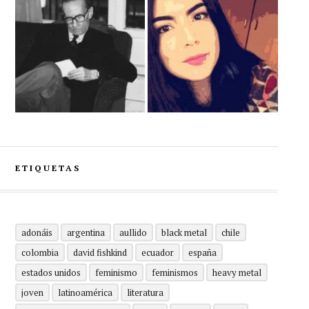
ETIQUETAS
adonáis
argentina
aullido
black metal
chile
colombia
david fishkind
ecuador
españa
estados unidos
feminismo
feminismos
heavy metal
joven
latinoamérica
literatura