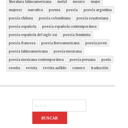
literatura latinoamericana
metal
mexico
mujer
mujeres
narrativa
poema
poesía
poesía argentina
poesía chilena
poesía colombiana
poesía ecuatoriana
poesía española
poesía española contemporánea
poesía española del siglo xxi
poesía feminista
poesía francesa
poesía iberoamericana
poesía joven
poesía latinoamericana
poesía mexicana
poesía mexicana contemporánea
poesía peruana
poeta
reseña
revista
revista aullido
romero
traducción
Buscar: