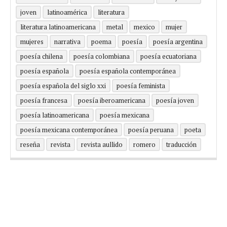
joven
latinoamérica
literatura
literatura latinoamericana
metal
mexico
mujer
mujeres
narrativa
poema
poesía
poesía argentina
poesía chilena
poesía colombiana
poesía ecuatoriana
poesía española
poesía española contemporánea
poesía española del siglo xxi
poesía feminista
poesía francesa
poesía iberoamericana
poesía joven
poesía latinoamericana
poesía mexicana
poesía mexicana contemporánea
poesía peruana
poeta
reseña
revista
revista aullido
romero
traducción