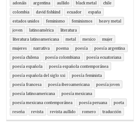
adonáis
argentina
aullido
black metal
chile
colombia
david fishkind
ecuador
españa
estados unidos
feminismo
feminismos
heavy metal
joven
latinoamérica
literatura
literatura latinoamericana
metal
mexico
mujer
mujeres
narrativa
poema
poesía
poesía argentina
poesía chilena
poesía colombiana
poesía ecuatoriana
poesía española
poesía española contemporánea
poesía española del siglo xxi
poesía feminista
poesía francesa
poesía iberoamericana
poesía joven
poesía latinoamericana
poesía mexicana
poesía mexicana contemporánea
poesía peruana
poeta
reseña
revista
revista aullido
romero
traducción