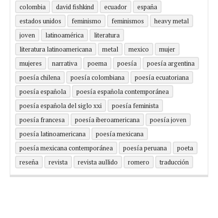
colombia
david fishkind
ecuador
españa
estados unidos
feminismo
feminismos
heavy metal
joven
latinoamérica
literatura
literatura latinoamericana
metal
mexico
mujer
mujeres
narrativa
poema
poesía
poesía argentina
poesía chilena
poesía colombiana
poesía ecuatoriana
poesía española
poesía española contemporánea
poesía española del siglo xxi
poesía feminista
poesía francesa
poesía iberoamericana
poesía joven
poesía latinoamericana
poesía mexicana
poesía mexicana contemporánea
poesía peruana
poeta
reseña
revista
revista aullido
romero
traducción