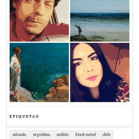
ETIQUETAS
adonáis
argentina
aullido
black metal
chile