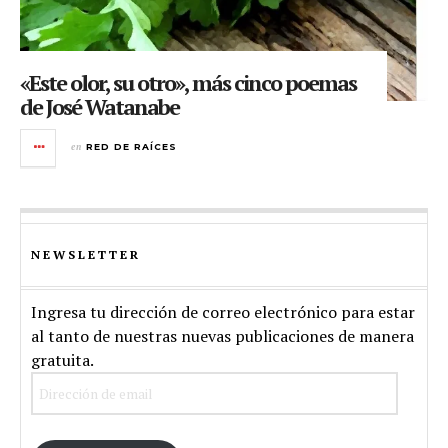
«Este olor, su otro», más cinco poemas
de José Watanabe
en
RED DE RAÍCES
NEWSLETTER
Ingresa tu dirección de correo electrónico para estar
al tanto de nuestras nuevas publicaciones de manera
gratuita.
Dirección
de
email