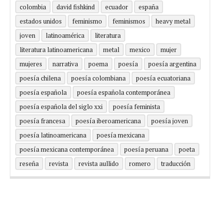
colombia
david fishkind
ecuador
españa
estados unidos
feminismo
feminismos
heavy metal
joven
latinoamérica
literatura
literatura latinoamericana
metal
mexico
mujer
mujeres
narrativa
poema
poesía
poesía argentina
poesía chilena
poesía colombiana
poesía ecuatoriana
poesía española
poesía española contemporánea
poesía española del siglo xxi
poesía feminista
poesía francesa
poesía iberoamericana
poesía joven
poesía latinoamericana
poesía mexicana
poesía mexicana contemporánea
poesía peruana
poeta
reseña
revista
revista aullido
romero
traducción