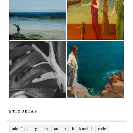
ETIQUETAS
adonáis
argentina
aullido
black metal
chile