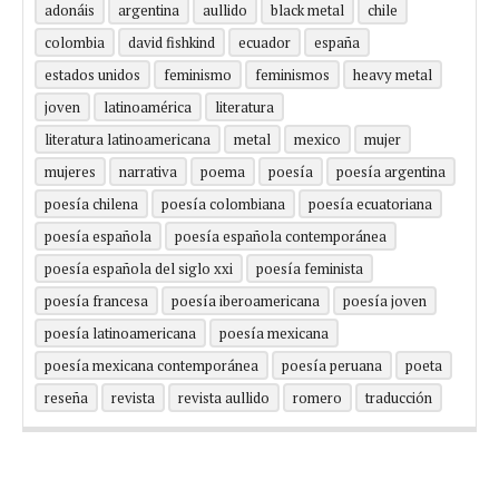
adonáis
argentina
aullido
black metal
chile
colombia
david fishkind
ecuador
españa
estados unidos
feminismo
feminismos
heavy metal
joven
latinoamérica
literatura
literatura latinoamericana
metal
mexico
mujer
mujeres
narrativa
poema
poesía
poesía argentina
poesía chilena
poesía colombiana
poesía ecuatoriana
poesía española
poesía española contemporánea
poesía española del siglo xxi
poesía feminista
poesía francesa
poesía iberoamericana
poesía joven
poesía latinoamericana
poesía mexicana
poesía mexicana contemporánea
poesía peruana
poeta
reseña
revista
revista aullido
romero
traducción