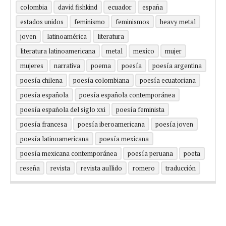
colombia
david fishkind
ecuador
españa
estados unidos
feminismo
feminismos
heavy metal
joven
latinoamérica
literatura
literatura latinoamericana
metal
mexico
mujer
mujeres
narrativa
poema
poesía
poesía argentina
poesía chilena
poesía colombiana
poesía ecuatoriana
poesía española
poesía española contemporánea
poesía española del siglo xxi
poesía feminista
poesía francesa
poesía iberoamericana
poesía joven
poesía latinoamericana
poesía mexicana
poesía mexicana contemporánea
poesía peruana
poeta
reseña
revista
revista aullido
romero
traducción