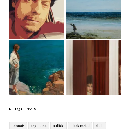
ETIQUETAS
adonáis
argentina
aullido
black metal
chile