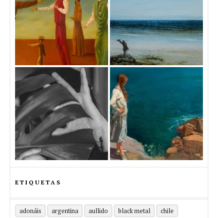
ETIQUETAS
adonáis
argentina
aullido
black metal
chile