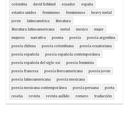
colombia
david fishkind
ecuador
españa
estados unidos
feminismo
feminismos
heavy metal
joven
latinoamérica
literatura
literatura latinoamericana
metal
mexico
mujer
mujeres
narrativa
poema
poesía
poesía argentina
poesía chilena
poesía colombiana
poesía ecuatoriana
poesía española
poesía española contemporánea
poesía española del siglo xxi
poesía feminista
poesía francesa
poesía iberoamericana
poesía joven
poesía latinoamericana
poesía mexicana
poesía mexicana contemporánea
poesía peruana
poeta
reseña
revista
revista aullido
romero
traducción