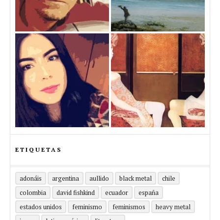
ETIQUETAS
adonáis
argentina
aullido
black metal
chile
colombia
david fishkind
ecuador
españa
estados unidos
feminismo
feminismos
heavy metal