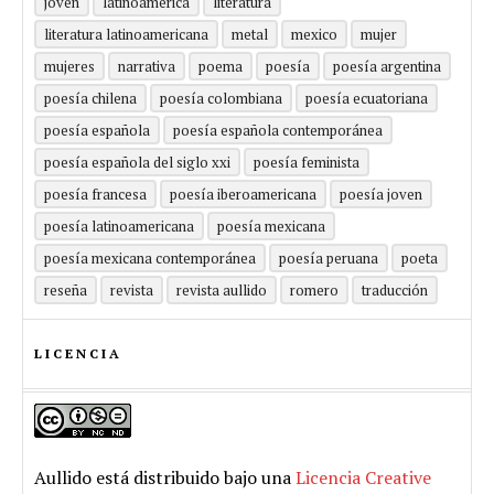
joven
latinoamérica
literatura
literatura latinoamericana
metal
mexico
mujer
mujeres
narrativa
poema
poesía
poesía argentina
poesía chilena
poesía colombiana
poesía ecuatoriana
poesía española
poesía española contemporánea
poesía española del siglo xxi
poesía feminista
poesía francesa
poesía iberoamericana
poesía joven
poesía latinoamericana
poesía mexicana
poesía mexicana contemporánea
poesía peruana
poeta
reseña
revista
revista aullido
romero
traducción
LICENCIA
Aullido
está distribuido bajo una
Licencia Creative