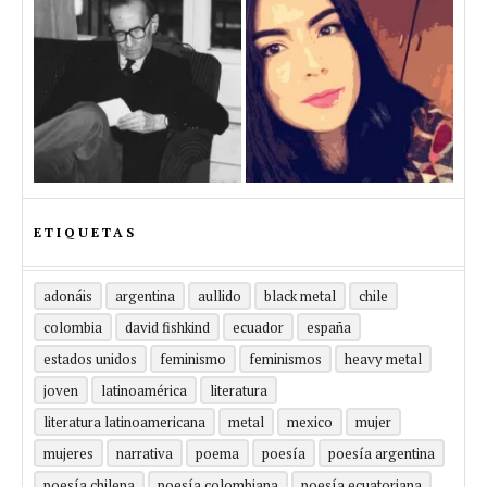
ETIQUETAS
adonáis
argentina
aullido
black metal
chile
colombia
david fishkind
ecuador
españa
estados unidos
feminismo
feminismos
heavy metal
joven
latinoamérica
literatura
literatura latinoamericana
metal
mexico
mujer
mujeres
narrativa
poema
poesía
poesía argentina
poesía chilena
poesía colombiana
poesía ecuatoriana