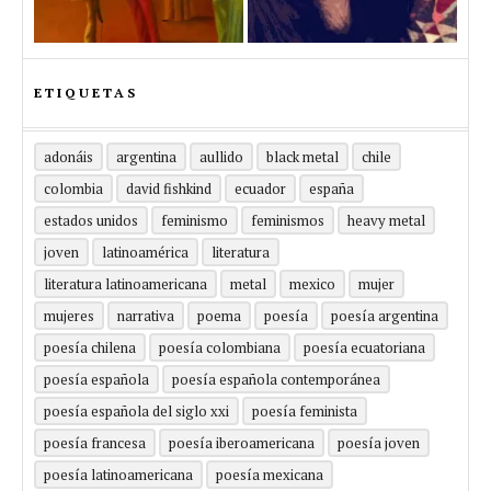
ETIQUETAS
adonáis
argentina
aullido
black metal
chile
colombia
david fishkind
ecuador
españa
estados unidos
feminismo
feminismos
heavy metal
joven
latinoamérica
literatura
literatura latinoamericana
metal
mexico
mujer
mujeres
narrativa
poema
poesía
poesía argentina
poesía chilena
poesía colombiana
poesía ecuatoriana
poesía española
poesía española contemporánea
poesía española del siglo xxi
poesía feminista
poesía francesa
poesía iberoamericana
poesía joven
poesía latinoamericana
poesía mexicana