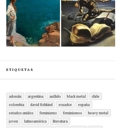
ETIQUETAS
adonáis
argentina
aullido
black metal
chile
colombia
david fishkind
ecuador
españa
estados unidos
feminismo
feminismos
heavy metal
joven
latinoamérica
literatura