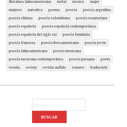
literatura latinoamericana
metal
mexico
mujer
mujeres
narrativa
poema
poesía
poesía argentina
poesía chilena
poesía colombiana
poesía ecuatoriana
poesía española
poesía española contemporánea
poesía española del siglo xxi
poesía feminista
poesía francesa
poesía iberoamericana
poesía joven
poesía latinoamericana
poesía mexicana
poesía mexicana contemporánea
poesía peruana
poeta
reseña
revista
revista aullido
romero
traducción
Buscar: