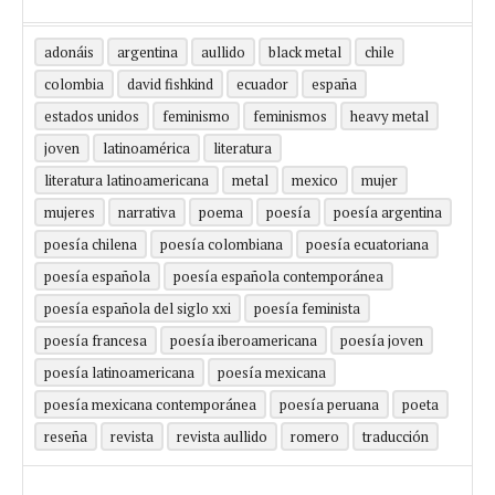
adonáis
argentina
aullido
black metal
chile
colombia
david fishkind
ecuador
españa
estados unidos
feminismo
feminismos
heavy metal
joven
latinoamérica
literatura
literatura latinoamericana
metal
mexico
mujer
mujeres
narrativa
poema
poesía
poesía argentina
poesía chilena
poesía colombiana
poesía ecuatoriana
poesía española
poesía española contemporánea
poesía española del siglo xxi
poesía feminista
poesía francesa
poesía iberoamericana
poesía joven
poesía latinoamericana
poesía mexicana
poesía mexicana contemporánea
poesía peruana
poeta
reseña
revista
revista aullido
romero
traducción