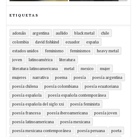
ETIQUETAS
adonáis
argentina
aullido
black metal
chile
colombia
david fishkind
ecuador
españa
estados unidos
feminismo
feminismos
heavy metal
joven
latinoamérica
literatura
literatura latinoamericana
metal
mexico
mujer
mujeres
narrativa
poema
poesía
poesía argentina
poesía chilena
poesía colombiana
poesía ecuatoriana
poesía española
poesía española contemporánea
poesía española del siglo xxi
poesía feminista
poesía francesa
poesía iberoamericana
poesía joven
poesía latinoamericana
poesía mexicana
poesía mexicana contemporánea
poesía peruana
poeta