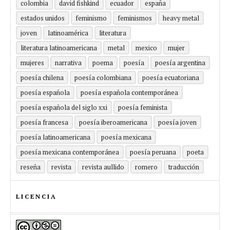
colombia
david fishkind
ecuador
españa
estados unidos
feminismo
feminismos
heavy metal
joven
latinoamérica
literatura
literatura latinoamericana
metal
mexico
mujer
mujeres
narrativa
poema
poesía
poesía argentina
poesía chilena
poesía colombiana
poesía ecuatoriana
poesía española
poesía española contemporánea
poesía española del siglo xxi
poesía feminista
poesía francesa
poesía iberoamericana
poesía joven
poesía latinoamericana
poesía mexicana
poesía mexicana contemporánea
poesía peruana
poeta
reseña
revista
revista aullido
romero
traducción
LICENCIA