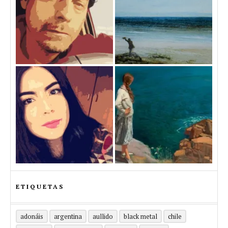
ETIQUETAS
adonáis
argentina
aullido
black metal
chile