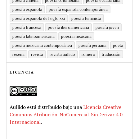
poesía chilena
poesía colombiana
poesía ecuatoriana
poesía española
poesía española contemporánea
poesía española del siglo xxi
poesía feminista
poesía francesa
poesía iberoamericana
poesía joven
poesía latinoamericana
poesía mexicana
poesía mexicana contemporánea
poesía peruana
poeta
reseña
revista
revista aullido
romero
traducción
LICENCIA
Aullido
está distribuido bajo una
Licencia Creative
Commons Atribución-NoComercial-SinDerivar 4.0
Internacional
.