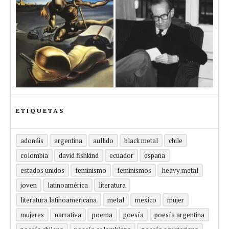
ETIQUETAS
adonáis
argentina
aullido
black metal
chile
colombia
david fishkind
ecuador
españa
estados unidos
feminismo
feminismos
heavy metal
joven
latinoamérica
literatura
literatura latinoamericana
metal
mexico
mujer
mujeres
narrativa
poema
poesía
poesía argentina