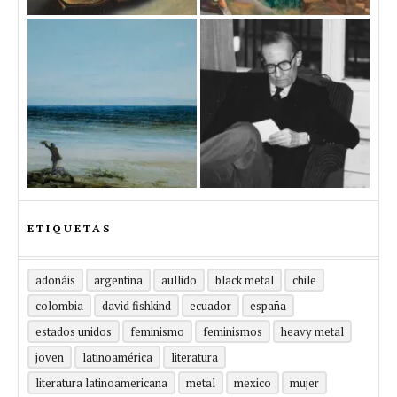
ETIQUETAS
adonáis
argentina
aullido
black metal
chile
colombia
david fishkind
ecuador
españa
estados unidos
feminismo
feminismos
heavy metal
joven
latinoamérica
literatura
literatura latinoamericana
metal
mexico
mujer