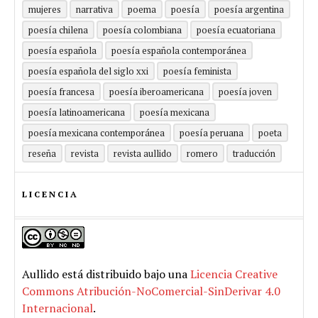
mujeres
narrativa
poema
poesía
poesía argentina
poesía chilena
poesía colombiana
poesía ecuatoriana
poesía española
poesía española contemporánea
poesía española del siglo xxi
poesía feminista
poesía francesa
poesía iberoamericana
poesía joven
poesía latinoamericana
poesía mexicana
poesía mexicana contemporánea
poesía peruana
poeta
reseña
revista
revista aullido
romero
traducción
LICENCIA
Aullido
está distribuido bajo una
Licencia Creative
Commons Atribución-NoComercial-SinDerivar 4.0
Internacional
.