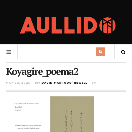
Koyagire_poema2
MAY 22, 2025
por
DAVID MARROQUÍ NEWELL
en