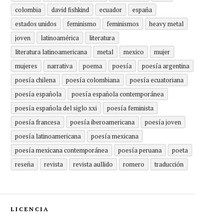
colombia
david fishkind
ecuador
españa
estados unidos
feminismo
feminismos
heavy metal
joven
latinoamérica
literatura
literatura latinoamericana
metal
mexico
mujer
mujeres
narrativa
poema
poesía
poesía argentina
poesía chilena
poesía colombiana
poesía ecuatoriana
poesía española
poesía española contemporánea
poesía española del siglo xxi
poesía feminista
poesía francesa
poesía iberoamericana
poesía joven
poesía latinoamericana
poesía mexicana
poesía mexicana contemporánea
poesía peruana
poeta
reseña
revista
revista aullido
romero
traducción
LICENCIA