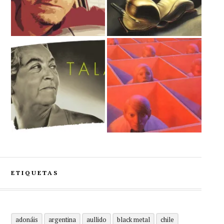
ETIQUETAS
adonáis
argentina
aullido
black metal
chile