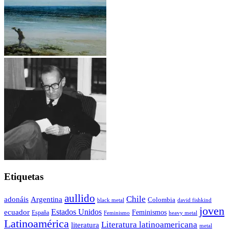
Etiquetas
aullido
Chile
adonáis
Argentina
Colombia
black metal
david fishkind
joven
Estados Unidos
ecuador
Feminismos
España
Feminismo
heavy metal
Latinoamérica
Literatura latinoamericana
literatura
metal