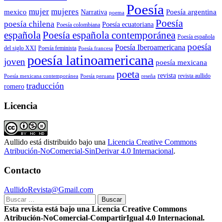
Poesía
mujer
mujeres
mexico
Poesía argentina
Narrativa
poema
Poesía
poesía chilena
Poesía ecuatoriana
Poesía colombiana
Poesía española contemporánea
española
Poesía española
poesía
Poesía Iberoamericana
del siglo XXI
Poesía feminista
Poesía francesa
poesía latinoamericana
joven
poesía mexicana
poeta
revista
Poesía mexicana contemporánea
reseña
revista aullido
Poesía peruana
traducción
romero
Licencia
Aullido
está distribuido bajo una
Licencia Creative Commons
Atribución-NoComercial-SinDerivar 4.0 Internacional
.
Contacto
AullidoRevista@Gmail.com
Buscar:
Esta revista está bajo una Licencia Creative Commons
Atribución-NoComercial-CompartirIgual 4.0 Internacional.