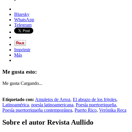
Bluesky
WhatsApp
Telegram
Imprimir
Más
Me gusta esto:
Me gusta
Cargando...
Etiquetado con:
Amuletos de Arroz
,
El abrazo de los frijoles
,
Latinoamérica
,
poesía latinoamericana
,
Poesía puertorriqueña
,
Poesía puertorriqueña contemporánea
,
Puerto Rico
,
Verónika Reca
Sobre el autor
Revista Aullido