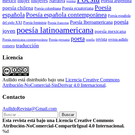
mujer
mujeres
mexico
Poesía argentina
Narrativa
poema
Poesía
poesía chilena
Poesía ecuatoriana
Poesía colombiana
Poesía española contemporánea
española
Poesía española
poesía
Poesía Iberoamericana
del siglo XXI
Poesía feminista
Poesía francesa
poesía latinoamericana
joven
poesía mexicana
poeta
revista
Poesía mexicana contemporánea
reseña
revista aullido
Poesía peruana
traducción
romero
Licencia
Aullido
está distribuido bajo una
Licencia Creative Commons
Atribución-NoComercial-SinDerivar 4.0 Internacional
.
Contacto
AullidoRevista@Gmail.com
Buscar:
Esta revista está bajo una Licencia Creative Commons
Atribución-NoComercial-CompartirIgual 4.0 Internacional.
%d