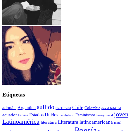
Etiquetas
aullido
Chile
adonáis
Argentina
Colombia
black metal
david fishkind
joven
Estados Unidos
ecuador
Feminismos
España
Feminismo
heavy metal
Latinoamérica
Literatura latinoamericana
literatura
metal
Poesía