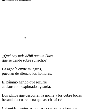
.
.
.
.
.
.
.
*
.
.
.
¿Qué hay más débil que un Dios
que se tiende sobre su lecho?
.
La agonía omite milagros,
pueblan de silencio los hombres.
.
El páramo herido que recurre
al claustro inexplorado aguarda.
.
Los idilios que descorren la noche y los cubre bocas
besando la cuarentena que asecha al celo.
.
Calamidad, entusiasmo: las cosas ya no sirven de