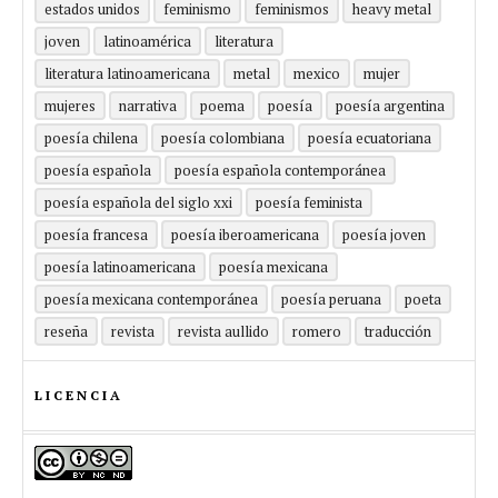
estados unidos
feminismo
feminismos
heavy metal
joven
latinoamérica
literatura
literatura latinoamericana
metal
mexico
mujer
mujeres
narrativa
poema
poesía
poesía argentina
poesía chilena
poesía colombiana
poesía ecuatoriana
poesía española
poesía española contemporánea
poesía española del siglo xxi
poesía feminista
poesía francesa
poesía iberoamericana
poesía joven
poesía latinoamericana
poesía mexicana
poesía mexicana contemporánea
poesía peruana
poeta
reseña
revista
revista aullido
romero
traducción
LICENCIA