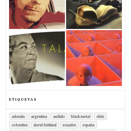
ETIQUETAS
adonáis
argentina
aullido
black metal
chile
colombia
david fishkind
ecuador
españa