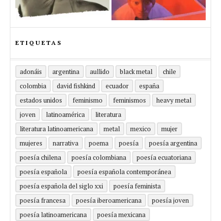
ETIQUETAS
adonáis
argentina
aullido
black metal
chile
colombia
david fishkind
ecuador
españa
estados unidos
feminismo
feminismos
heavy metal
joven
latinoamérica
literatura
literatura latinoamericana
metal
mexico
mujer
mujeres
narrativa
poema
poesía
poesía argentina
poesía chilena
poesía colombiana
poesía ecuatoriana
poesía española
poesía española contemporánea
poesía española del siglo xxi
poesía feminista
poesía francesa
poesía iberoamericana
poesía joven
poesía latinoamericana
poesía mexicana