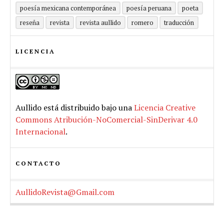
poesía mexicana contemporánea
poesía peruana
poeta
reseña
revista
revista aullido
romero
traducción
LICENCIA
Aullido
está distribuido bajo una
Licencia Creative
Commons Atribución-NoComercial-SinDerivar 4.0
Internacional
.
CONTACTO
AullidoRevista@Gmail.com