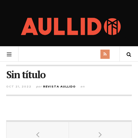
Sin título
OCT 21, 2022
por
REVISTA AULLIDO
en