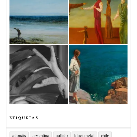
ETIQUETAS
adonáis
argentina
aullido
black metal
chile