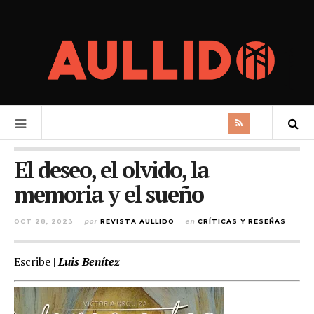
El deseo, el olvido, la
memoria y el sueño
OCT 28, 2023
por
REVISTA AULLIDO
en
CRÍTICAS Y RESEÑAS
Escribe |
Luis Benítez