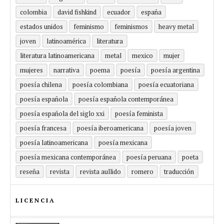
colombia
david fishkind
ecuador
españa
estados unidos
feminismo
feminismos
heavy metal
joven
latinoamérica
literatura
literatura latinoamericana
metal
mexico
mujer
mujeres
narrativa
poema
poesía
poesía argentina
poesía chilena
poesía colombiana
poesía ecuatoriana
poesía española
poesía española contemporánea
poesía española del siglo xxi
poesía feminista
poesía francesa
poesía iberoamericana
poesía joven
poesía latinoamericana
poesía mexicana
poesía mexicana contemporánea
poesía peruana
poeta
reseña
revista
revista aullido
romero
traducción
LICENCIA