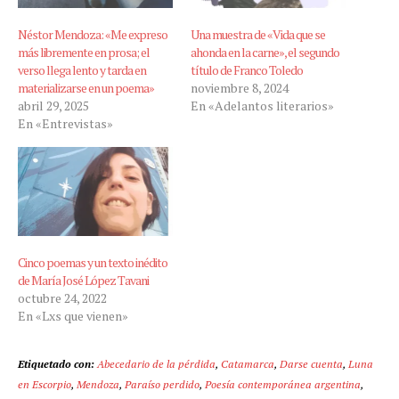
Néstor Mendoza: «Me expreso
Una muestra de «Vida que se
más libremente en prosa; el
ahonda en la carne», el segundo
verso llega lento y tarda en
título de Franco Toledo
materializarse en un poema»
noviembre 8, 2024
abril 29, 2025
En «Adelantos literarios»
En «Entrevistas»
Cinco poemas y un texto inédito
de María José López Tavani
octubre 24, 2022
En «Lxs que vienen»
Etiquetado con:
Abecedario de la pérdida
,
Catamarca
,
Darse cuenta
,
Luna
en Escorpio
,
Mendoza
,
Paraíso perdido
,
Poesía contemporánea argentina
,