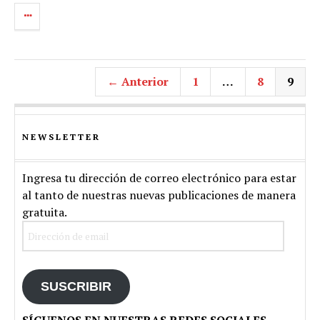
← Anterior
1
…
8
9
NEWSLETTER
Ingresa tu dirección de correo electrónico para estar
al tanto de nuestras nuevas publicaciones de manera
gratuita.
Dirección
de
email
SUSCRIBIR
SÍGUENOS EN NUESTRAS REDES SOCIALES