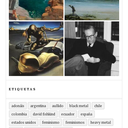
ETIQUETAS
adonáis
argentina
aullido
black metal
chile
colombia
david fishkind
ecuador
españa
estados unidos
feminismo
feminismos
heavy metal