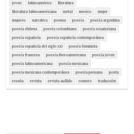
joven
latinoamérica
literatura
literatura latinoamericana
metal
mexico
mujer
mujeres
narrativa
poema
poesía
poesía argentina
poesía chilena
poesía colombiana
poesía ecuatoriana
poesía española
poesía española contemporánea
poesía española del siglo xxi
poesía feminista
poesía francesa
poesía iberoamericana
poesía joven
poesía latinoamericana
poesía mexicana
poesía mexicana contemporánea
poesía peruana
poeta
reseña
revista
revista aullido
romero
traducción