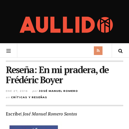
Reseña: En mi pradera, de
Frédéric Boyer
ENE 27, 2016
por
JOSÉ MANUEL ROMERO
en
CRÍTICAS Y RESEÑAS
Escribe|
José Manuel Romero Santos