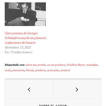
Cinco poemas de Georges
Schehadé en una de sus primeras
traducciones del francés
diciembre 23, 2025
En «Traducciones»
Etiquetado con:
dans ma prairie
,
en mi pradera
,
Frédéric Boyer
,
nostalgia
,
oeste
,
poemario
,
Poesía
,
pradera
,
sexto piso
,
western
SOBRE EL AUTOR