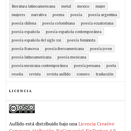
literatura latinoamericana
metal
mexico
mujer
mujeres
narrativa
poema
poesía
poesía argentina
poesía chilena
poesía colombiana
poesía ecuatoriana
poesía española
poesía española contemporánea
poesía española del siglo xxi
poesía feminista
poesía francesa
poesía iberoamericana
poesía joven
poesía latinoamericana
poesía mexicana
poesía mexicana contemporánea
poesía peruana
poeta
reseña
revista
revista aullido
romero
traducción
LICENCIA
Aullido
está distribuido bajo una
Licencia Creative
Commons Atribución-NoComercial-SinDerivar 4.0