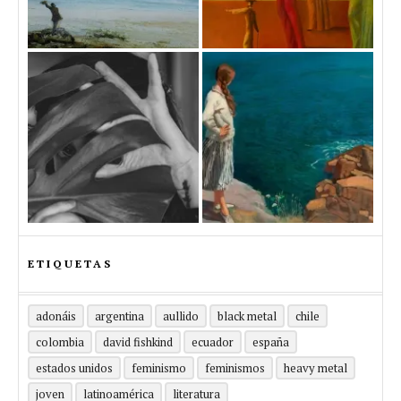
ETIQUETAS
adonáis
argentina
aullido
black metal
chile
colombia
david fishkind
ecuador
españa
estados unidos
feminismo
feminismos
heavy metal
joven
latinoamérica
literatura