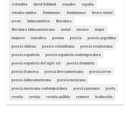
colombia
david fishkind
ecuador
españa
estados unidos
feminismo
feminismos
heavy metal
joven
latinoamérica
literatura
literatura latinoamericana
metal
mexico
mujer
mujeres
narrativa
poema
poesía
poesía argentina
poesía chilena
poesía colombiana
poesía ecuatoriana
poesía española
poesía española contemporánea
poesía española del siglo xxi
poesía feminista
poesía francesa
poesía iberoamericana
poesía joven
poesía latinoamericana
poesía mexicana
poesía mexicana contemporánea
poesía peruana
poeta
reseña
revista
revista aullido
romero
traducción