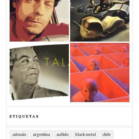
ETIQUETAS
adonáis
argentina
aullido
black metal
chile