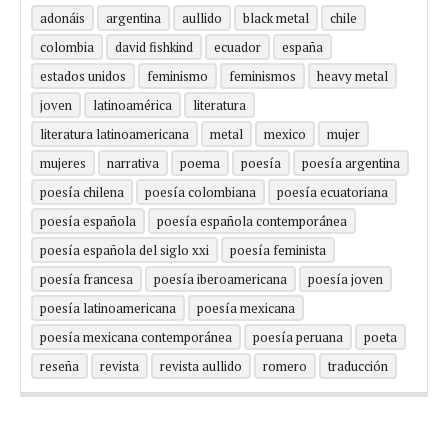
adonáis
argentina
aullido
black metal
chile
colombia
david fishkind
ecuador
españa
estados unidos
feminismo
feminismos
heavy metal
joven
latinoamérica
literatura
literatura latinoamericana
metal
mexico
mujer
mujeres
narrativa
poema
poesía
poesía argentina
poesía chilena
poesía colombiana
poesía ecuatoriana
poesía española
poesía española contemporánea
poesía española del siglo xxi
poesía feminista
poesía francesa
poesía iberoamericana
poesía joven
poesía latinoamericana
poesía mexicana
poesía mexicana contemporánea
poesía peruana
poeta
reseña
revista
revista aullido
romero
traducción