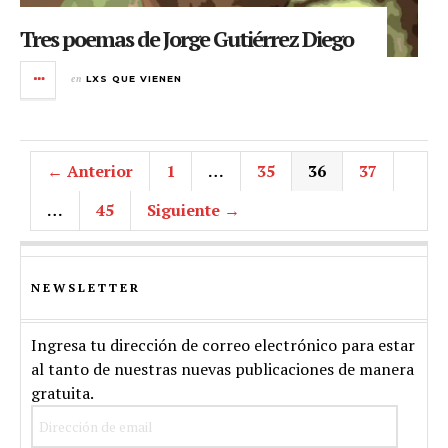
Tres poemas de Jorge Gutiérrez Diego
en
LXS QUE VIENEN
← Anterior
1
…
35
36
37
…
45
Siguiente →
NEWSLETTER
Ingresa tu dirección de correo electrónico para estar
al tanto de nuestras nuevas publicaciones de manera
gratuita.
Dirección
de