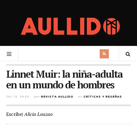
Linnet Muir: la niña-adulta
en un mundo de hombres
JUL 13, 2020
por
REVISTA AULLIDO
en
CRÍTICAS Y RESEÑAS
Escribe|
Alicia Louzao