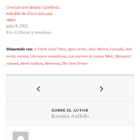
Cerezas en el abismo: la belleza
indecible de «En el cielo, una
nube»
julio 8, 2025
En «Críticas y reseñas»
Etiquetado con:
A Fairly Good Time
,
Agua verde
,
Alice Munro
,
Canadá
,
ciclo
verde
,
cuento
,
Literatura canadiense
,
Los cuentos de Linnet Muir
,
Margaret
Atwood
,
Mavis Gallant
,
Montreal
,
The New Yorker
SOBRE EL AUTOR
Revista Aullido