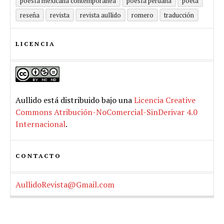
poesía mexicana contemporánea
poesía peruana
poeta
reseña
revista
revista aullido
romero
traducción
LICENCIA
Aullido
está distribuido bajo una
Licencia Creative
Commons Atribución-NoComercial-SinDerivar 4.0
Internacional
.
CONTACTO
AullidoRevista@Gmail.com