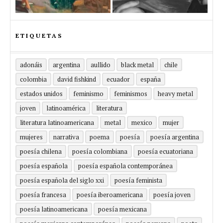
ETIQUETAS
adonáis
argentina
aullido
black metal
chile
colombia
david fishkind
ecuador
españa
estados unidos
feminismo
feminismos
heavy metal
joven
latinoamérica
literatura
literatura latinoamericana
metal
mexico
mujer
mujeres
narrativa
poema
poesía
poesía argentina
poesía chilena
poesía colombiana
poesía ecuatoriana
poesía española
poesía española contemporánea
poesía española del siglo xxi
poesía feminista
poesía francesa
poesía iberoamericana
poesía joven
poesía latinoamericana
poesía mexicana