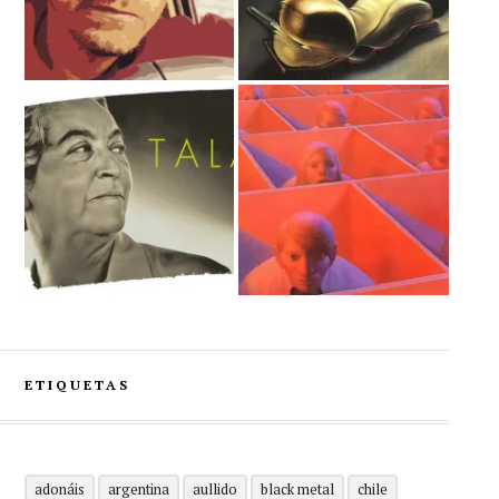
ETIQUETAS
adonáis
argentina
aullido
black metal
chile