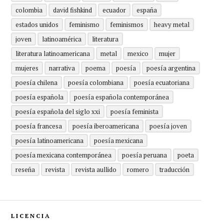
colombia
david fishkind
ecuador
españa
estados unidos
feminismo
feminismos
heavy metal
joven
latinoamérica
literatura
literatura latinoamericana
metal
mexico
mujer
mujeres
narrativa
poema
poesía
poesía argentina
poesía chilena
poesía colombiana
poesía ecuatoriana
poesía española
poesía española contemporánea
poesía española del siglo xxi
poesía feminista
poesía francesa
poesía iberoamericana
poesía joven
poesía latinoamericana
poesía mexicana
poesía mexicana contemporánea
poesía peruana
poeta
reseña
revista
revista aullido
romero
traducción
LICENCIA