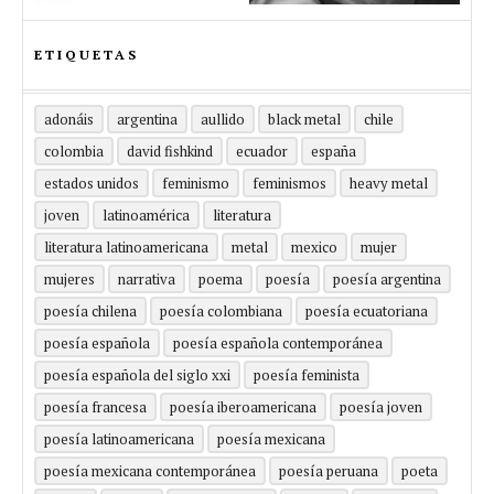
ETIQUETAS
adonáis
argentina
aullido
black metal
chile
colombia
david fishkind
ecuador
españa
estados unidos
feminismo
feminismos
heavy metal
joven
latinoamérica
literatura
literatura latinoamericana
metal
mexico
mujer
mujeres
narrativa
poema
poesía
poesía argentina
poesía chilena
poesía colombiana
poesía ecuatoriana
poesía española
poesía española contemporánea
poesía española del siglo xxi
poesía feminista
poesía francesa
poesía iberoamericana
poesía joven
poesía latinoamericana
poesía mexicana
poesía mexicana contemporánea
poesía peruana
poeta