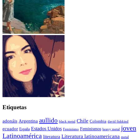
Etiquetas
aullido
Chile
adonáis
Argentina
Colombia
black metal
david fishkind
joven
Estados Unidos
ecuador
Feminismos
España
Feminismo
heavy metal
Latinoamérica
Literatura latinoamericana
literatura
metal