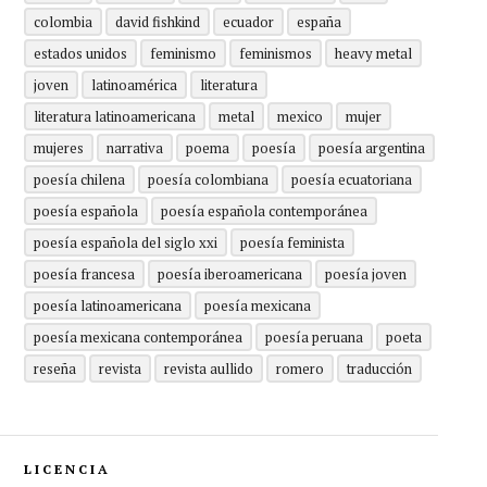
colombia
david fishkind
ecuador
españa
estados unidos
feminismo
feminismos
heavy metal
joven
latinoamérica
literatura
literatura latinoamericana
metal
mexico
mujer
mujeres
narrativa
poema
poesía
poesía argentina
poesía chilena
poesía colombiana
poesía ecuatoriana
poesía española
poesía española contemporánea
poesía española del siglo xxi
poesía feminista
poesía francesa
poesía iberoamericana
poesía joven
poesía latinoamericana
poesía mexicana
poesía mexicana contemporánea
poesía peruana
poeta
reseña
revista
revista aullido
romero
traducción
LICENCIA