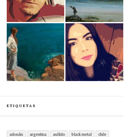
ETIQUETAS
adonáis
argentina
aullido
black metal
chile