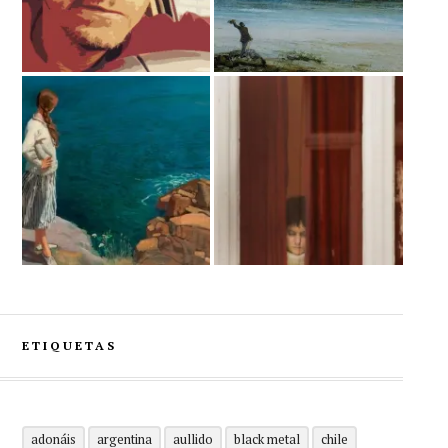
ETIQUETAS
adonáis
argentina
aullido
black metal
chile