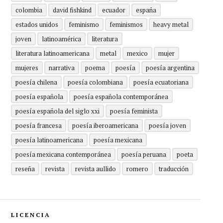
colombia
david fishkind
ecuador
españa
estados unidos
feminismo
feminismos
heavy metal
joven
latinoamérica
literatura
literatura latinoamericana
metal
mexico
mujer
mujeres
narrativa
poema
poesía
poesía argentina
poesía chilena
poesía colombiana
poesía ecuatoriana
poesía española
poesía española contemporánea
poesía española del siglo xxi
poesía feminista
poesía francesa
poesía iberoamericana
poesía joven
poesía latinoamericana
poesía mexicana
poesía mexicana contemporánea
poesía peruana
poeta
reseña
revista
revista aullido
romero
traducción
LICENCIA