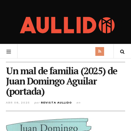
Un mal de familia (2025) de
Juan Domingo Aguilar
(portada)
ABR 08, 2025
por
REVISTA AULLIDO
en