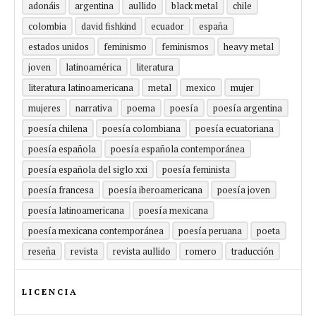
adonáis
argentina
aullido
black metal
chile
colombia
david fishkind
ecuador
españa
estados unidos
feminismo
feminismos
heavy metal
joven
latinoamérica
literatura
literatura latinoamericana
metal
mexico
mujer
mujeres
narrativa
poema
poesía
poesía argentina
poesía chilena
poesía colombiana
poesía ecuatoriana
poesía española
poesía española contemporánea
poesía española del siglo xxi
poesía feminista
poesía francesa
poesía iberoamericana
poesía joven
poesía latinoamericana
poesía mexicana
poesía mexicana contemporánea
poesía peruana
poeta
reseña
revista
revista aullido
romero
traducción
LICENCIA