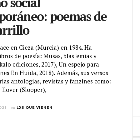
o social
poráneo: poemas de
rrillo
nace en Cieza (Murcia) en 1984. Ha
ibros de poesía: Musas, blasfemias y
kalo ediciones, 2017), Un espejo para
nes En Huida, 2018). Además, sus versos
ias antologías, revistas y fanzines como:
llover (Slooper),
021
en
LXS QUE VIENEN