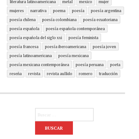
literatura latinoamericana
metal
mexico
mujer
mujeres
narrativa
poema
poesía
poesía argentina
poesía chilena
poesía colombiana
poesía ecuatoriana
poesía española
poesía española contemporánea
poesía española del siglo xxi
poesía feminista
poesía francesa
poesía iberoamericana
poesía joven
poesía latinoamericana
poesía mexicana
poesía mexicana contemporánea
poesía peruana
poeta
reseña
revista
revista aullido
romero
traducción
Buscar: