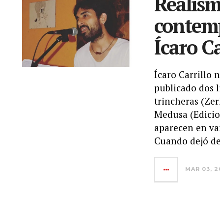
Realism
contem
Ícaro Ca
Ícaro Carrillo 
publicado dos l
trincheras (Zer
Medusa (Edicio
aparecen en var
Cuando dejó de 
MAR 03, 2