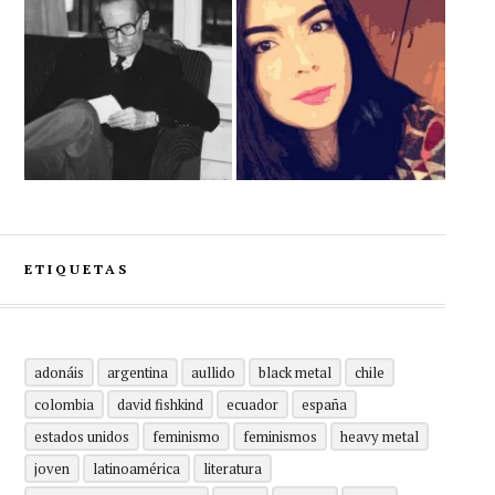
ETIQUETAS
adonáis
argentina
aullido
black metal
chile
colombia
david fishkind
ecuador
españa
estados unidos
feminismo
feminismos
heavy metal
joven
latinoamérica
literatura