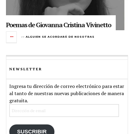
Poemas de Giovanna Cristina Vivinetto
en
ALGUIEN SE ACORDARÁ DE NOSOTRAS
NEWSLETTER
Ingresa tu dirección de correo electrónico para estar
al tanto de nuestras nuevas publicaciones de manera
gratuita.
Dirección
de
email
SUSCRIBIR