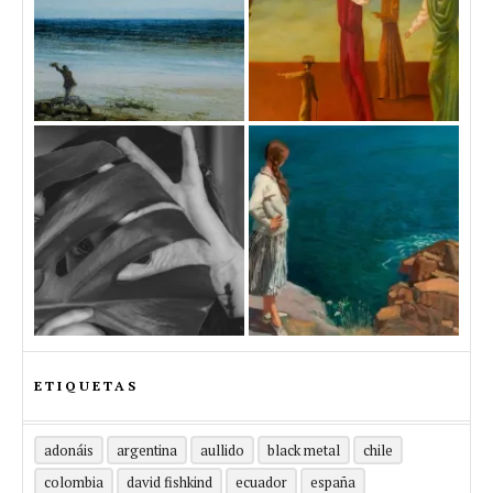
ETIQUETAS
adonáis
argentina
aullido
black metal
chile
colombia
david fishkind
ecuador
españa