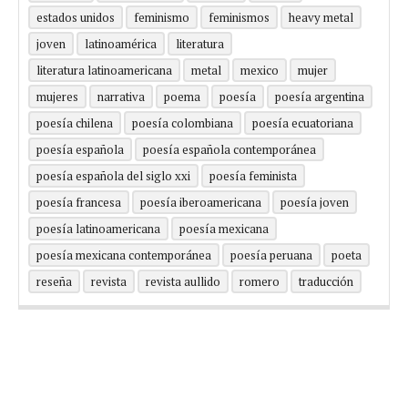
estados unidos
feminismo
feminismos
heavy metal
joven
latinoamérica
literatura
literatura latinoamericana
metal
mexico
mujer
mujeres
narrativa
poema
poesía
poesía argentina
poesía chilena
poesía colombiana
poesía ecuatoriana
poesía española
poesía española contemporánea
poesía española del siglo xxi
poesía feminista
poesía francesa
poesía iberoamericana
poesía joven
poesía latinoamericana
poesía mexicana
poesía mexicana contemporánea
poesía peruana
poeta
reseña
revista
revista aullido
romero
traducción