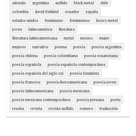
adonáis
argentina
aullido
black metal
chile
colombia
david fishkind
ecuador
españa
estados unidos
feminismo
feminismos
heavy metal
joven
latinoamérica
literatura
literatura latinoamericana
metal
mexico
mujer
mujeres
narrativa
poema
poesía
poesía argentina
poesía chilena
poesía colombiana
poesía ecuatoriana
poesía española
poesía española contemporánea
poesía española del siglo xxi
poesía feminista
poesía francesa
poesía iberoamericana
poesía joven
poesía latinoamericana
poesía mexicana
poesía mexicana contemporánea
poesía peruana
poeta
reseña
revista
revista aullido
romero
traducción