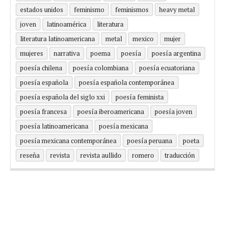
estados unidos
feminismo
feminismos
heavy metal
joven
latinoamérica
literatura
literatura latinoamericana
metal
mexico
mujer
mujeres
narrativa
poema
poesía
poesía argentina
poesía chilena
poesía colombiana
poesía ecuatoriana
poesía española
poesía española contemporánea
poesía española del siglo xxi
poesía feminista
poesía francesa
poesía iberoamericana
poesía joven
poesía latinoamericana
poesía mexicana
poesía mexicana contemporánea
poesía peruana
poeta
reseña
revista
revista aullido
romero
traducción