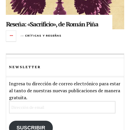
Reseña: «Sacrificio», de Román Piña
en
CRÍTICAS Y RESEÑAS
NEWSLETTER
Ingresa tu dirección de correo electrónico para estar
al tanto de nuestras nuevas publicaciones de manera
gratuita.
Dirección
de
email
SUSCRIBIR