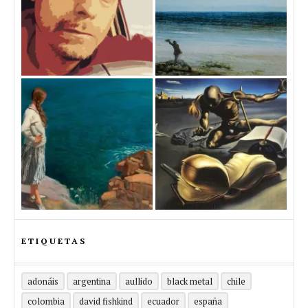
ETIQUETAS
adonáis
argentina
aullido
black metal
chile
colombia
david fishkind
ecuador
españa