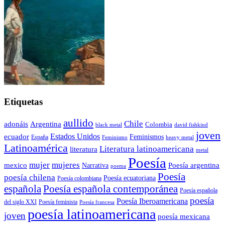
Etiquetas
aullido
Chile
adonáis
Argentina
Colombia
black metal
david fishkind
joven
Estados Unidos
ecuador
Feminismos
España
Feminismo
heavy metal
Latinoamérica
Literatura latinoamericana
literatura
metal
Poesía
mujer
mujeres
mexico
Poesía argentina
Narrativa
poema
Poesía
poesía chilena
Poesía ecuatoriana
Poesía colombiana
Poesía española contemporánea
española
Poesía española
poesía
Poesía Iberoamericana
del siglo XXI
Poesía feminista
Poesía francesa
poesía latinoamericana
joven
poesía mexicana