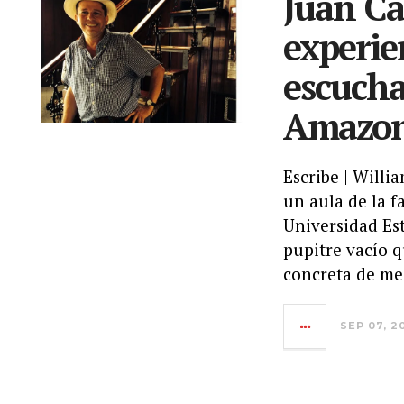
Juan Ca
experie
escucha
Amazon
Escribe | Willi
un aula de la f
Universidad Est
pupitre vacío q
concreta de me
SEP 07, 2