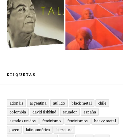
ETIQUETAS
adonáis
argentina
aullido
black metal
chile
colombia
david fishkind
ecuador
españa
estados unidos
feminismo
feminismos
heavy metal
joven
latinoamérica
literatura