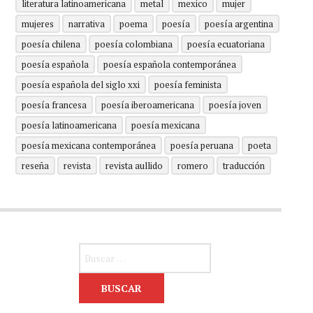
literatura latinoamericana
metal
mexico
mujer
mujeres
narrativa
poema
poesía
poesía argentina
poesía chilena
poesía colombiana
poesía ecuatoriana
poesía española
poesía española contemporánea
poesía española del siglo xxi
poesía feminista
poesía francesa
poesía iberoamericana
poesía joven
poesía latinoamericana
poesía mexicana
poesía mexicana contemporánea
poesía peruana
poeta
reseña
revista
revista aullido
romero
traducción
Buscar: